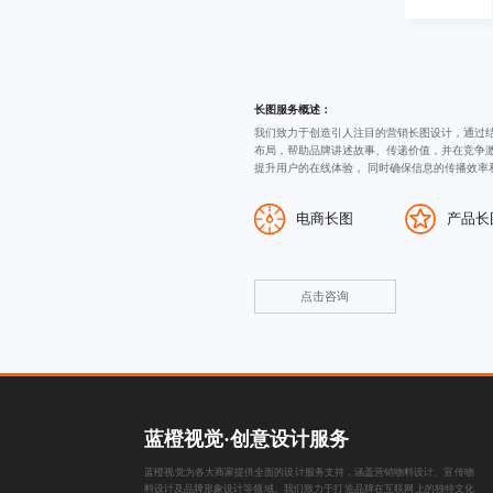
长图服务概述：
我们致力于创造引人注目的
营销长图设计
，通过
布局，帮助品牌讲述故事、传递价值，并在竞争
提升用户的在线体验， 同时确保信息的传播效率
电商长图
产品长
点击咨询
蓝橙视觉·创意设计服务
蓝橙视觉为各大商家提供全面的设计服务支持，涵盖
营销物料设计
、
宣传物
料设计
及
品牌形象设计
等领域。我们致力于打造品牌在互联网上的独特文化