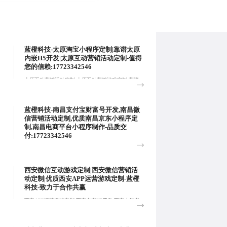
蓝橙科技-太原淘宝小程序定制|靠谱太原
内嵌H5开发|太原互动营销活动定制-值得
您的信赖:17723342546
太原互动营销活动定制,太原互动营销游戏定制,蓝橙
科技-太原APP平台小游戏定制,根据客户的独特需
求，从平台架构设计、功能模块搭建、用户界面交互
规划等方面。:
蓝橙科技-南昌支付宝财富号开发,南昌微
信营销活动定制,优质南昌京东小程序定
制,南昌电商平台小程序制作-品质交
付:17723342546
南昌京东小程序定制,蓝橙科技-南昌电商平台小程序
制作,南昌支付宝小程序定制,致力于全面覆盖各领域
平台应用场景的企业，提供多样化、全方位的解决方
西安微信互动游戏定制|西安微信营销活
案，满足各种业务需求。:
动定制|优质西安APP运营游戏定制-蓝橙
科技-致力于合作共赢
西安APP运营游戏定制,西安内嵌H5开发,西安小红书
营销活动制作-蓝橙科技,围绕营销活动提供技术支
持，应用与活动运营、用户运营、营销推广等: