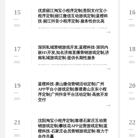
技术团队为企业提供整包式定制开发服务，涵盖页面
设计、程序开发和独立部署，确保项目高效落地。:
15
16
优质丽江淘宝小程序定制|贵阳支付宝小
程序定制|丽江微信互动游戏定制|蓝橙科
技-丽江抖音小程序定制-服务性价比高
2025
2025
蓝橙科技-丽江微信互动游戏定制,丽江抖音小程序定
制,贵阳支付宝财富号开发,专注于整合微信、支付
宝、抖音等主流社交平台，实现品牌信息的广泛传播
和用户互动的深度连接:
17
18
深圳私域营销游戏开发,蓝橙科技-深圳内
嵌H5开发,知名济南直播营销游戏定制,济
南私域游戏定制-提供长期性服务
2025
2025
蓝橙科技-济南直播营销游戏定制|济南私域游戏定制|
济南小红书营销活动制作|深圳电商平台小程序制作,
搭建获客·运营·转化·管理于一体的私域闭环系统，实
现流量和销量双增长。:
19
20
蓝橙科技-唐山微信营销活动定制|广州
APP平台小游戏定制|靠谱唐山京东小程
序定制|广州抖音平台活动定制-高效开发
2025
2025
交付
唐山京东小程序定制,蓝橙科技-广州抖音平台活动定
制,唐山淘宝营销活动开发,广州支付宝财富号开发,提
供开发外包服务、设计外包服务以及H5开发服务，以
21
22
沈阳淘宝小程序定制|靠谱石家庄互动营
全方位支持您的营销需求:
销游戏定制|攀枝花APP运营游戏定制|蓝
橙科技-石家庄会员营销游戏定制-致力于
2025
2025
合作共赢