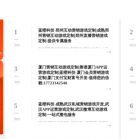
1
2
蓝橙科技-郑州互动营销游戏定制|成熟郑
州营销互动游戏定制|郑州直播营销游戏
定制-提供专属服务
2025
2025
郑州直播营销游戏定制,蓝橙科技-郑州APP平台小游
的
戏定制,郑州会员营销游戏定制,郑州微信营销活动定
制,提供从线上到线下的全方位营销技术解决方案，增
强用户粘性和品牌影响力。:
3
4
厦门营销互动游戏定制|靠谱厦门APP运
营游戏定制|蓝橙科技-厦门会员营销游戏
定制|厦门支付宝财富号开发-值得您的信
2025
2025
赖:17723342546
厦门会员营销游戏定制|蓝橙科技-厦门支付宝财富号
开发|厦门互动营销游戏定制|厦门私域营销游戏开发,
注重平台界面设计的简洁美观与操作流程的便捷流
5
6
蓝橙科技-成熟武汉私域营销游戏开发,武
畅，从视觉风格到交互逻辑，充分考虑目标用户需
汉APP运营游戏定制,武汉微博互动游戏
求。:
定制-一站式整包服务
2025
2025
武汉微博互动游戏定制,武汉抖音小程序定制,蓝橙科
技-武汉支付宝小程序开发,专注于整合微信、支付
宝、抖音等主流社交平台，实现品牌信息的广泛传播