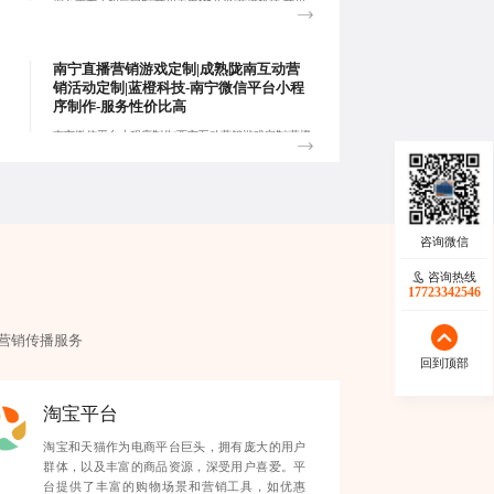
烟台京东小程序定制|苏州内嵌H5开发|蓝橙科技-苏州
微博互动游戏定制,基于各平台规则定位，通过H5、
开发、设计等方式达到吸粉、留存、促活、转化的目
的:
南宁直播营销游戏定制|成熟陇南互动营
销活动定制|蓝橙科技-南宁微信平台小程
序制作-服务性价比高
南宁微信平台小程序制作|西宁互动营销游戏定制|蓝橙
科技-西宁APP平台小游戏定制,搭建获客·运营·转化·管
理于一体的私域闭环系统，实现流量和销量双增长。:
咨询热线
17723342546
营销
传播服务
回到顶部
淘宝平台
淘宝和天猫作为电商平台巨头，拥有庞大的用户
群体，以及丰富的商品资源，深受用户喜爱。平
台提供了丰富的购物场景和营销工具，如优惠