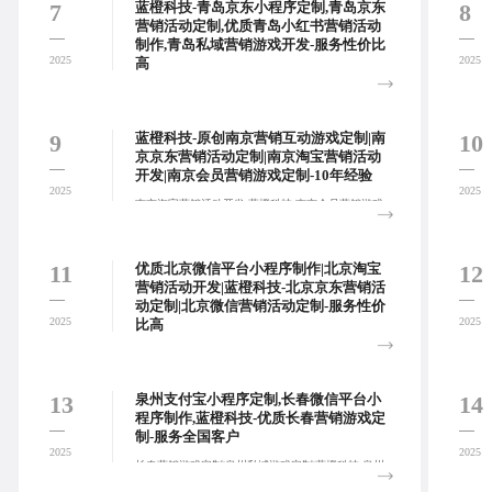
和用户互动的深度连接:
7
8
蓝橙科技-青岛京东小程序定制,青岛京东
营销活动定制,优质青岛小红书营销活动
制作,青岛私域营销游戏开发-服务性价比
2025
2025
高
青岛小红书营销活动制作,青岛私域营销游戏开发,蓝
橙科技-青岛抖音平台活动定制,基于不同平台提供营
销活动定制服务，全面赋能互动营销。:
9
10
蓝橙科技-原创南京营销互动游戏定制|南
京京东营销活动定制|南京淘宝营销活动
开发|南京会员营销游戏定制-10年经验
2025
2025
南京淘宝营销活动开发,蓝橙科技-南京会员营销游戏
定制,南京私域游戏定制,南京私域营销游戏开发,注重
平台界面设计的简洁美观与操作流程的便捷流畅，从
视觉风格到交互逻辑，充分考虑目标用户需求。:
11
12
优质北京微信平台小程序制作|北京淘宝
营销活动开发|蓝橙科技-北京京东营销活
动定制|北京微信营销活动定制-服务性价
2025
2025
比高
蓝橙科技-北京京东营销活动定制|北京微信营销活动
定制|北京淘宝小程序定制|北京营销游戏定制,全方位
了解客户所在行业特性、业务流程细节、目标用户需
13
14
泉州支付宝小程序定制,长春微信平台小
求以及长远的平台运营规划，深度挖掘平台开发需
程序制作,蓝橙科技-优质长春营销游戏定
求。:
制-服务全国客户
2025
2025
长春营销游戏定制|泉州私域游戏定制|蓝橙科技-泉州
会员营销游戏定制|长春小红书营销活动制作,专业的