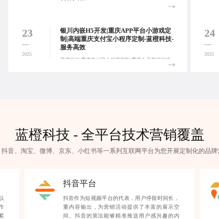
蓝橙科技-攀枝花APP运营游戏定制,石家庄会员营销
游戏定制,沈阳抖音平台活动定制,从线上场景到线下
活动，全方位围绕“用户”做营销技术开发。:
23
24
银川内嵌H5开发|重庆APP平台小游戏定
制|高端重庆支付宝小程序定制-蓝橙科技-
服务高效
2025
2025
蓝橙科技-重庆支付宝小程序定制,重庆会员营销游戏
定制,银川电商平台小程序制作,为企业精心打造适配
各平台特性的专业技术营销开发服务。欢迎来电咨
询：17723342546！:
蓝橙科技 - 全平台技术营销覆盖
、抖音、淘宝、微博、京东、小红书等一系列互联网平台为您开展定制化的
品牌
抖音平台
以
抖音作为短视频平台的代表，用户停留时间长，
作
重内容输出，为营销活动提供了丰富的展示空
紧
间。抖音的算法能够精准推送用户感兴趣的内