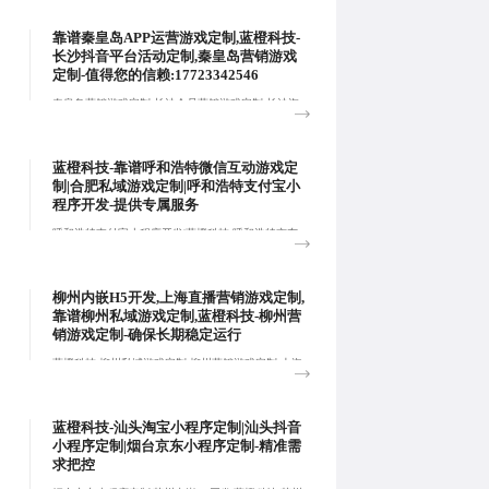
威海微博互动游戏定制,蓝橙科技-威海内嵌H5开发,全
方位了解客户所在行业特性、业务流程细节、目标用
靠谱秦皇岛APP运营游戏定制,蓝橙科技-
户需求以及长远的平台运营规划，深度挖掘平台开发
长沙抖音平台活动定制,秦皇岛营销游戏
需求。:
定制-值得您的信赖:17723342546
秦皇岛营销游戏定制,长沙会员营销游戏定制,长沙淘
宝小程序定制-蓝橙科技,围绕营销活动提供技术支
持，应用与活动运营、用户运营、营销推广等:
蓝橙科技-靠谱呼和浩特微信互动游戏定
制|合肥私域游戏定制|呼和浩特支付宝小
程序开发-提供专属服务
呼和浩特支付宝小程序开发|蓝橙科技-呼和浩特京东
小程序定制|合肥抖音平台活动定制,提供全方位的营
销技术支持，包括小程序开发、网站设计和H5互动游
戏，助力企业增长。:
柳州内嵌H5开发,上海直播营销游戏定制,
靠谱柳州私域游戏定制,蓝橙科技-柳州营
销游戏定制-确保长期稳定运行
蓝橙科技-柳州私域游戏定制,柳州营销游戏定制,上海
会员营销游戏定制,依托H5制作、定制开发和创意设
计，全面覆盖品牌宣传、用户互动和销售转化:
蓝橙科技-汕头淘宝小程序定制|汕头抖音
小程序定制|烟台京东小程序定制-精准需
求把控