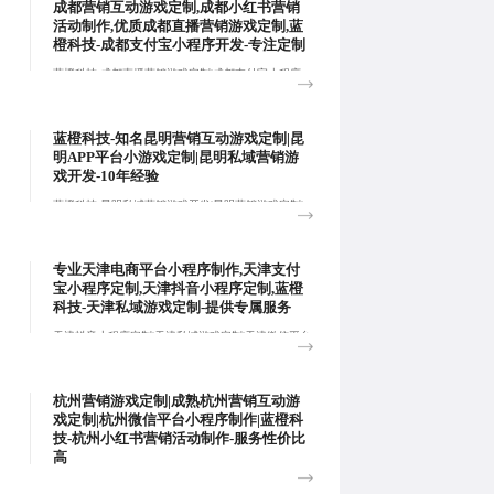
成都营销互动游戏定制,成都小红书营销
活动制作,优质成都直播营销游戏定制,蓝
橙科技-成都支付宝小程序开发-专注定制
蓝橙科技-成都直播营销游戏定制|成都支付宝小程序
开发|成都APP运营游戏定制|成都会员营销游戏定制,
量身定制契合客户业务模式与品牌形象的平台开发方
案，确保平台具有鲜明的差异化优势。:
蓝橙科技-知名昆明营销互动游戏定制|昆
明APP平台小游戏定制|昆明私域营销游
戏开发-10年经验
蓝橙科技-昆明私域营销游戏开发|昆明营销游戏定制|
昆明微信平台小程序制作,搭建获客·运营·转化·管理于
一体的私域闭环系统，实现流量和销量双增长。:
专业天津电商平台小程序制作,天津支付
宝小程序定制,天津抖音小程序定制,蓝橙
科技-天津私域游戏定制-提供专属服务
天津抖音小程序定制|天津私域游戏定制|天津微信平台
小程序制作|蓝橙科技-天津微信营销活动定制,专业的
技术团队为企业提供整包式定制开发服务，涵盖页面
设计、程序开发和独立部署，确保项目高效落地。:
杭州营销游戏定制|成熟杭州营销互动游
戏定制|杭州微信平台小程序制作|蓝橙科
技-杭州小红书营销活动制作-服务性价比
高
杭州微信平台小程序制作,杭州小红书营销活动制作,