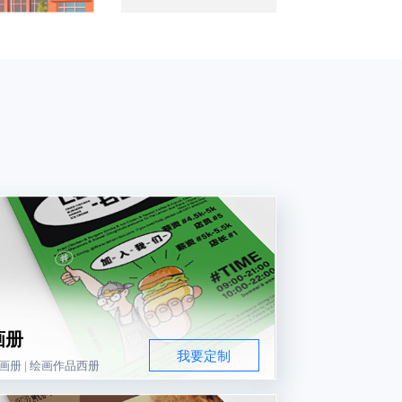
画册
我要定制
画册 | 绘画作品西册