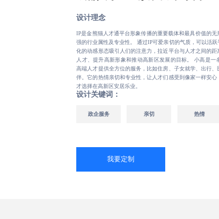
设计理念
IP是金熊猫人才通平台形象传播的重要载体和最具价值的无
强的行业属性及专业性。 通过IP可爱亲切的气质，可以活
化的动感形态吸引人们的注意力，拉近平台与人才之间的距
人才、提升高新形象和推动高新区发展的目标。 小高是一
高端人才提供全方位的服务，比如住房、子女就学、出行、
伴。它的热情亲切和专业性，让人才们感受到像家一样安心
才选择在高新区安居乐业。
设计关键词：
政企服务
亲切
热情
我要定制