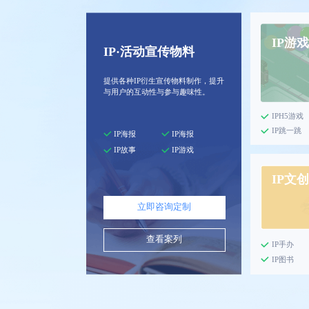
IP游戏
IP·活动宣传物料
提供各种IP衍生宣传物料制作，提升
与用户的互动性与参与趣味性。
IPH5游戏
IP跳一跳
IP海报
IP海报
IP故事
IP游戏
IP文创
立即咨询定制
查看案列
IP手办
IP图书