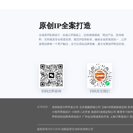
原创IP全案打造
全场景IP延展设计，在核心IP基础上，定制海报插画、周边产品、宣传物
料、空间视觉等全维度应用。规范IP使用标准，确保全场景视觉统一，让IP
渗透品牌每一个用户触点，全方位强化品牌形象，最大化释放IP商业价值。
友情链接：
深圳租赁APP开发公司
北京视频剪辑公司
玉林AR营销游戏定制
苏州
小程序界面设计
小程序二次开发
南昌H5游戏定制公司
教育学习软
呼和浩特品牌表情包设计
广州会员商城系统开发
上海UI界面设计
医
版权所有2014-2026 成都蓝橙互动科技有限公司