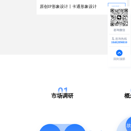
原创IP形象设计丨卡通形象设计
MORE >
咨询热线
18402890810
回到顶部
市场调研
概